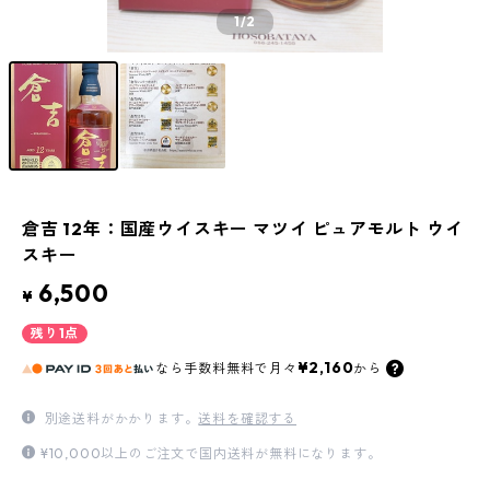
1
/2
倉吉 12年：国産ウイスキー マツイ ピュアモルト ウイ
スキー
6,500
¥
残り1点
¥2,160
なら
手数料無料で
月々
から
別途送料がかかります。
送料を確認する
¥10,000以上のご注文で国内送料が無料になります。