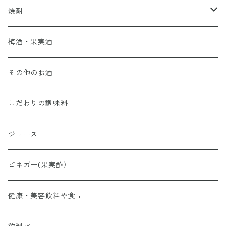
アイリッシュウィスキー
焼酎
スコッチウイスキー
芋焼酎
梅酒・果実酒
アメリカンウィスキー
麦焼酎
その他のお酒
ジャパニーズウイスキー
その他の焼酎
こだわりの調味料
カナディアンウィスキー
ジュース
ビネガー(果実酢）
健康・美容飲料や食品