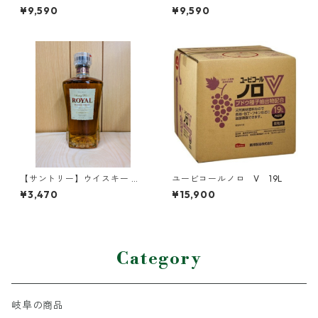
（ミズナラウッドリザーブ）
ト モルト＆グレーン リミ
¥9,590
¥9,590
テッドエディション
【サントリー】ウイスキー ロ
ユービコールノロ V 19L
ーヤル スリムボトル 660ml
¥3,470
¥15,900
Category
岐阜の商品