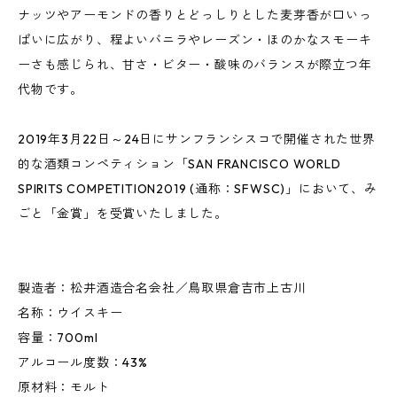
ナッツやアーモンドの香りとどっしりとした麦芽香が口いっ
ぱいに広がり、程よいバニラやレーズン・ほのかなスモーキ
ーさも感じられ、甘さ・ビター・酸味のバランスが際立つ年
代物です。
2019年3月22日～24日にサンフランシスコで開催された世界
的な酒類コンペティション「SAN FRANCISCO WORLD
SPIRITS COMPETITION2019 (通称：SFWSC)」において、み
ごと「金賞」を受賞いたしました。
製造者：松井酒造合名会社／鳥取県倉吉市上古川
名称：ウイスキー
容量：700ml
アルコール度数：43%
原材料：モルト