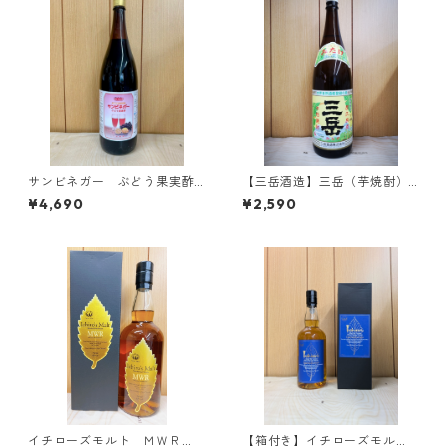
サンビネガー ぶどう果実酢
【三岳酒造】三岳（芋焼酎）2
(8～7倍希釈）1800ml (取り寄
5度 1800ml
¥4,690
¥2,590
せ1週間細）
イチローズモルト ＭＷＲ
【箱付き】イチローズモル