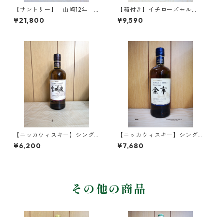
【サントリー】 山崎12年
【箱付き】イチローズモル
シングルモルトウイスキー 4
ト モルト＆グレーン リミ
¥21,800
¥9,590
3度 （カートンなし） 700m
テッドエディション
l
【ニッカウィスキー】シング
【ニッカウィスキー】シング
ルモルト宮城峡 箱無し 700
ルモルト余市 箱無し 700ml
¥6,200
¥7,680
ml
その他の商品